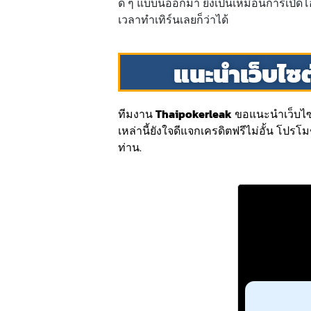
ดี ๆ แบบนี้ออกมา ยิ่งเป็นเหมือนการเปิด
เวลาทำเทิร์นเลยก็ว่าได้
แนะนำเว็บไซต
ทีมงาน
Thaipokerleak
ขอแนะนำเว็บไซต์
เหล่านี้ยังใจดีแจกเครดิตฟรีไม่อั้น โปรโม
ท่าน
.