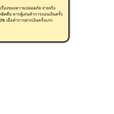
ตีเรื่องของความปลอดภัย จ่ายจริง
ิตคือ หากผู้เล่นทำการถอนเงินครั้ง
00% เมื่อทำการฝากเงินครั้งแรก