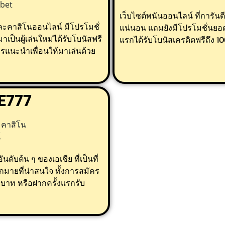
เว็บไซต์พนันออนไลน์ ที่การัน
ละคาสิโนออนไลน์ มีโปรโมชั่
แน่นอน แถมยังมีโปรโมชั่นยอดฮ
าเป็นผู้เล่นใหม่ได้รับโบนัสฟรี
แรกได้รับโบนัสเครดิตฟรีถึง 1
ารแนะนำเพื่อนให้มาเล่นด้วย
E777
ับต้น ๆ ของเอเชีย ที่เป็นที่
ายที่น่าสนใจ ทั้งการสมัคร
 บาท หรือฝากครั้งแรกรับ