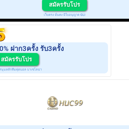
สมัครรับโปร
เว็บตรง มั่นคง มีใบอนุญาต GLI
% ฝาก3ครั้ง รับ3ครั้ง
สมัครรับโปร
บสนุนหลักทีมฟุตบอล บาเซโลน่า