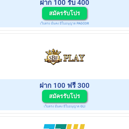
ฝาก 100 รับ 400
สมัครรับโปร
เว็บตรง มั่นคง มีใบอนุญาต PAGCOR
ฝาก 100 ฟรี 300
สมัครรับโปร
เว็บตรง มั่นคง มีใบอนุญาต GLI