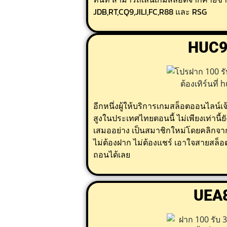
JDB,RT,CQ9,JILI,FC,R88 และ RSG
HUC9
อีกหนึ่งผู้ให้บริการเกมสล็อตออนไลน์เจ
สูงในประเทศไทยตอนนี้ ไม่เพียงเท่านี้ยัง
เสมออย่าง เป็นสมาชิกใหม่โดยคลิกจา
ไม่ต้องฝาก ไม่ต้องแชร์ เอาใจสายสล็
ถอนได้เลย
UEA