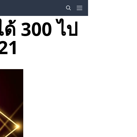
ด้ 300 ไป
021