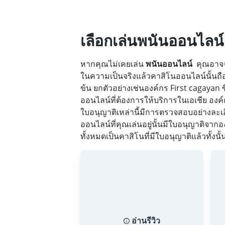
เลือกเล่นพนันออนไลน
หากคุณไม่เคยเล่น
พนันออนไลน์
คุณอาจจะ
ในความเป็นจริงแล้วคาสิโนออนไลน์นั้นถ
ข้น ยกตัวอย่างเช่นองค์กร First cagayan
ออนไลน์ที่ต้องการให้บริการในเอเชีย องค์
ใบอนุญาติเหล่านี้มีการตรวจสอบอย่างละ
ออนไลน์ที่คุณเล่นอยู่นั้นมีใบอนุญาติจาก
ทั้งหมดเป็นคาสิโนที่มีใบอนุญาติแล้วทั
อ่านรีวิว