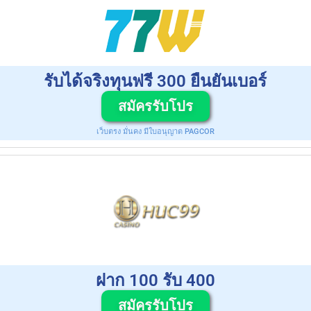
รับได้จริงทุนฟรี 300 ยืนยันเบอร์
สมัครรับโปร
เว็บตรง มั่นคง มีใบอนุญาต PAGCOR
ฝาก 100 รับ 400
สมัครรับโปร