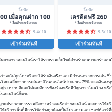
โบนัส
โบนัส
00 เมื่อคุณฝาก 100
เครดิตฟรี 260
*เงื่อนไขและข้อตกลง
*เงื่อนไขและข้อตกลง
9.4/ 10
9.3/ 10
เข้าร่วมทันที
เข้าร่วมทันที
ล่นบาคาร่าออนไลน์เราได้รวบรวมเว็บไซต์สำหรับเล่นบาคาร่าออนไ
ไรว่าจะไม่ถูกโกงหรือจะได้รับเงินจริงๆและมีกำหนดจากการเล่น ซึ่
ดยเฉลี่ยจากการเล่นคาสิโนออนไลน์ประมาณ 75% ของเงินลงทุน อ
ใหญ่จะทราบดีและไม่เคยมีการฟ้องร้องหรือมีปัญหาว่าโดนโกง หรื
สิโนออนไลน์ก็ตาม
าตประกอบการรวมถึงการสร้างเครือข่ายออนไลน์ และการให้บริกา
ห้บริการนั้นก็มีการใช้อย่างถูกต้องเป็นโปรแกรมและซอฟท์แวร์