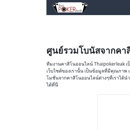
รวมรีวิวเว็บคาสิโนออนไลน์ที
ศูนย์รวมโบนัสจากคาส
ทีมงานคาสิโนออนไลน์ Thaipokerleak เป็
เว็บไซต์ของเรานั้น เป็นข้อมูลที่มีคุณภ
โมชั่นจากคาสิโนออนไลน์ต่างๆที่เราได้น
ได้ที่นี่