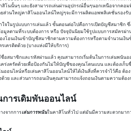
นนั้นๆ และยังสามารถเล่นผ่านอุปกรณ์อื่นๆนอกเหนือจากคอมพิวเ
ดยส่วนใหญ่คาสิโนออนไลน์ใหญ่ๆจะมีการผลิตแอพพลิเคชั่นรองรั
ข้าใจในรูปแบบการเล่นแล้ว ขั้นตอนต่อไปคือการเปิดบัญชีสมาชิก ซึ
้อมูลตามที่ระบบต้องการ หรือ ปัจจุบันนิยมใช้รูปแบบการสมัครผ
ต้องโอนเงินเข้าบัญชีสมาชิกตามความต้องการหรือตามจำนวนเงินขั
รเครดิตด้วย (บางแห่งมีให้บริการ)
 มีชื่อสมาชิกและรหัสผ่านแล้ว คุณสามารถเริ่มต้นในการเล่นพนัน
คร่งครัดด้วยเพื่อป้องกันไม่ให้บัญชีของคุณโดนแบน และต้องเก็บชื่
ออนไลน์หรือเล่นคาสิโนออนไลน์ให้ได้เงินสิ่งที่ควรจำไว้คือ 
รั้งด้วย และส่วนการถอนเงินคุณสามารถแจ้งถอนเงินตามความต้องก
่นการเดิมพันออนไลน์
ต่างจากการ
เล่นการพนัน
ในคาสิโนทั่วไป แต่มันมีความสะดวกมากว่า