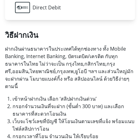
Direct Debit
วิธีฝากเงิน
ฝากเงินผ่านธนาคารในประเทศได้ทุกช่องทาง ทั้ง Mobile
Banking, Internet Banking, บัตรเดบิต/เครดิต กับทุก
ธนาคารในไทย ไม่ว่าจะเป็น กรุงไทย,กสิกรไทย,กรุง
ศรี,ออมสิน,ไทยพาณิชย์,กรุงเทพ,ยูโอบี ฯลฯ และส่วนใหญ่มัก
จะฝากผ่าน โมบายแบงค์กิ้ง หรือ สลิปออนไลน์ ด้วยวิธีง่ายๆ
ตามนี้
เข้าหน้าฝากเงิน เลือก ‘สลิปฝากเงินด่วน’
กรอกจำนวนเงินที่จะฝาก (ขั้นต่ำ 300 บาท) และเลือก
ธนาคารที่สะดวกโอนเงิน
เว็บจะโชว์เลขที่บัญชี ให้โอนเงินตามเลขที่แจ้ง พร้อมแนบ
ไฟล์สลิปการโอน
กรอกเวลาที่โอน จำนวนเงิน ให้เรียบร้อย