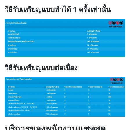
วิธีรับเหรียญแบบทำได้ 1 ครั้งเท่านั้น
วิธีรับเหรียญแบบต่อเนื่อง
บริการของพนักงานแชทสด