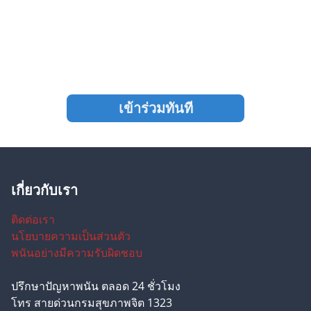
เข้าร่วมทันที
เกี่ยวกับเรา
ติดต่อเรา
นโยบายความเป็นส่วนตัว
พนันอย่างมีความรับผิดชอบ
ปรึกษาปัญหาพนัน ตลอด 24 ชั่วโมง
โทร สายด่วนกรมสุขภาพจิต 1323