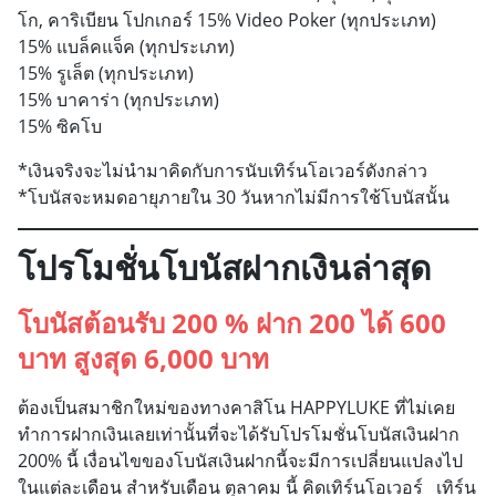
โก, คาริเบียน โปกเกอร์ 15% Video Poker (ทุกประเภท)
15% แบล็คแจ็ค (ทุกประเภท)
15% รูเล็ต (ทุกประเภท)
15% บาคาร่า (ทุกประเภท)
15% ซิคโบ
*เงินจริงจะไม่นำมาคิดกับการนับเทิร์นโอเวอร์ดังกล่าว
*โบนัสจะหมดอายุภายใน 30 วันหากไม่มีการใช้โบนัสนั้น
โปรโมชั่นโบนัสฝากเงินล่าสุด
โบนัสต้อนรับ 200 % ฝาก 200 ได้ 600
บาท สูงสุด 6,000 บาท
ต้องเป็นสมาชิกใหม่ของทางคาสิโน HAPPYLUKE ที่ไม่เคย
ทำการฝากเงินเลยเท่านั้นที่จะได้รับโปรโมชั่นโบนัสเงินฝาก
200% นี้ เงื่อนไขของโบนัสเงินฝากนี้จะมีการเปลี่ยนแปลงไป
ในแต่ละเดือน สำหรับเดือน ตุลาคม นี้ คิดเทิร์นโอเวอร์ เทิร์น