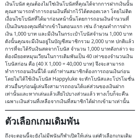
เงินโบนัส คุณต้องไม่ใช่เงินโบนัสที่คุณได้จากการฝากเงินนั้น
คุณสามารถทำการถอนเงินที่ฝากไว้ได้ตลอดเวลา โดยไม่ติด
เงื่อนไขโบนัสที่ได้มาก่อนหน้านั้นโดยการถอนเงินจำนวนที่
เป็นเงินของคุณที่ฝากเข้าในตอนแรก เช่น ถ้าคุณทำการฝาก
เงิน 1,000 บาท และมีเงินในกระเป๋าโบนัสจำนวน 1,000 บาท
ดังนั้นคุณจะมีเงินอยู่ในบัญชีสมาชิกรวม 2,000 บาท ปกติแล้ว
การที่จะได้รับเงินสดจากโบนัส จำนวน 1,000 บาทดังกล่าว จะ
ต้องมียอดหมุนเวียนในการเดิมพันเป็น 40 เท่าของจำนวนเงิน
โบนัสก่อน คือ (40 X 1,000 = 40,000 บาท) จึงจะสามารถ
ทำการถอนเงินนี้ได้ แต่ถ้าท่านสมาชิกต้องการถอนเงินก่อน
โดยไม่ได้ใช้เงินโบนัส Happyluke จะหักโบนัสและโปรโมชั่น
ส่วนอื่นๆก่อนผู้เล่นจึงสามารถถอนได้แค่ส่วนของเงินฝาก
เท่านั้นและหากเล่นแล้วเสียไปบางส่วนแล้ว ทางเว็บก็จะคืน
เฉพาะเงินส่วนที่เหลือจากเงินที่สมาชิกได้ฝากเข้ามาเท่านั้น
ตัวเลือกเกมเดิมพัน
ถึงจะตอนนี้จะยังไม่มีพนันกีฬาเปิดให้เล่น แต่ตัวเลือกเกมเดิม