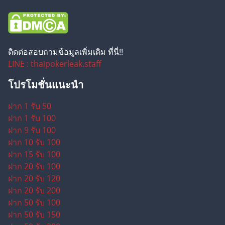
ติดต่อสอบถามข้อมูลเพิ่มเติม ที่นี่!!
LINE : thaipokerleak.staff
โปรโมชั่นแนะนำ
ฝาก 1 รับ 50
ฝาก 1 รับ 100
ฝาก 9 รับ 100
ฝาก 10 รับ 100
ฝาก 15 รับ 100
ฝาก 20 รับ 100
ฝาก 20 รับ 120
ฝาก 20 รับ 200
ฝาก 50 รับ 100
ฝาก 50 รับ 150