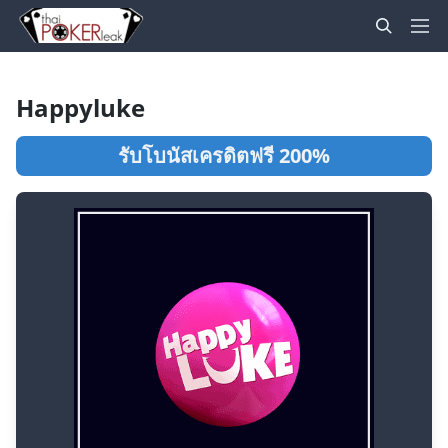
รวมรีวิวเว็บคาสิโนออนไลน์ที่น่าเชื่อถือ
S
P
e
r
S
S
a
i
k
k
r
Happyluke
m
i
i
c
a
p
p
h
รับโบนัสเครดิตฟรี 200%
r
t
t
y
o
o
M
n
c
e
a
o
n
v
n
u
i
t
g
e
a
n
t
t
i
o
n