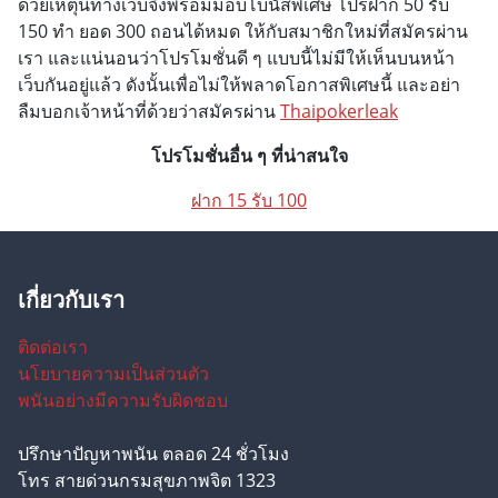
ด้วยเหตุนี้ทางเว็บจึงพร้อมมอบโบนัสพิเศษ โปรฝาก 50 รับ
150 ทํา ยอด 300 ถอนได้หมด ให้กับสมาชิกใหม่ที่สมัครผ่าน
เรา และแน่นอนว่าโปรโมชั่นดี ๆ แบบนี้ไม่มีให้เห็นบนหน้า
เว็บกันอยู่แล้ว ดังนั้นเพื่อไม่ให้พลาดโอกาสพิเศษนี้ และอย่า
ลืมบอกเจ้าหน้าที่ด้วยว่าสมัครผ่าน
Thaipokerleak
โปรโมชั่นอื่น ๆ ที่น่าสนใจ
ฝาก 15 รับ 100
เกี่ยวกับเรา
ติดต่อเรา
นโยบายความเป็นส่วนตัว
พนันอย่างมีความรับผิดชอบ
ปรึกษาปัญหาพนัน ตลอด 24 ชั่วโมง
โทร สายด่วนกรมสุขภาพจิต 1323