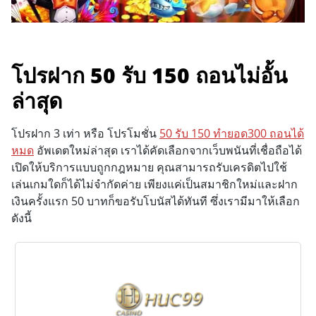
โปรฝาก 50 รับ 150 ถอนไม่อั้น
ล่าสุด
โปรฝาก 3 เท่า หรือ โปรโมชั่น
50 รับ 150 ทำยอด300 ถอนได้
หมด
อัพเดตใหม่ล่าสุด เราได้คัดเลือกจากเว็บพนันที่เชื่อถือได้
เปิดให้บริการแบบถูกกฎหมาย คุณสามารถรับเครดิตไปใช้
เล่นเกมใดก็ได้ไม่จำกัดค่าย เพียงแค่เป็นสมาชิกใหม่และฝาก
เงินครั้งแรก 50 บาทก็ขอรับโบนัสได้ทันที ซึ่งเรามีมาให้เลือก
ดังนี้