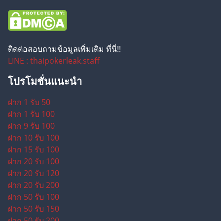
ติดต่อสอบถามข้อมูลเพิ่มเติม ที่นี่!!
LINE : thaipokerleak.staff
โปรโมชั่นแนะนำ
ฝาก 1 รับ 50
ฝาก 1 รับ 100
ฝาก 9 รับ 100
ฝาก 10 รับ 100
ฝาก 15 รับ 100
ฝาก 20 รับ 100
ฝาก 20 รับ 120
ฝาก 20 รับ 200
ฝาก 50 รับ 100
ฝาก 50 รับ 150
ฝาก 50 รับ 200