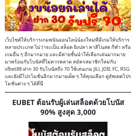
เว็บไซต์ให้บริการเกมพนันออนไลน์น้องใหม่ที่มีเกมให้บริการ
หลายประเภท ไม่ว่าจะเป็น สล็อต ยิงปลา คาสิโนสด กีฬา หรือ
เกมอื่น ๆ อีกมากมาย และมีค่ายชั้นนำให้เลือกเล่นมากมาย
มาพร้อมกับโบนัสที่ไม่ควรพลาด สมัครสมาชิกใหม่กับ
sfbet88 ฝาก 30 รับโบนัสถึง 70 ใช้เล่นเกม JILI, JDB, FC, RSG
และยังมีโปรโมชั่นอีกมากมายเด็ด ๆ ให้คุณเลือก ดูอัพเดตโปร
โมชั่นต่าง ๆ ได้ที่นี่
EUBET ต้อนรับผู้เล่นสล็อตด้วยโบนัส
90% สูงสุด 3,000