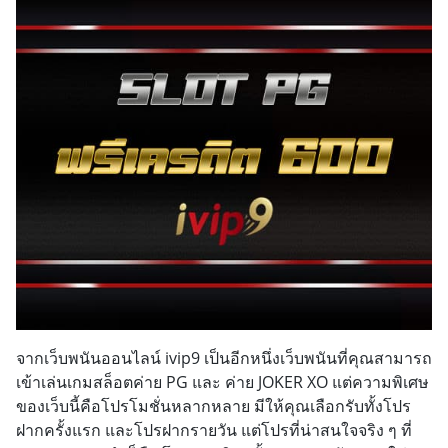
จากเว็บพนันออนไลน์ ivip9 เป็นอีกหนึ่งเว็บพนันที่คุณสามารถ
เข้าเล่นเกมสล็อตค่าย PG และ ค่าย JOKER XO แต่ความพิเศษ
ของเว็บนี้คือโปรโมชั่นหลากหลาย มีให้คุณเลือกรับทั้งโปร
ฝากครั้งแรก และโปรฝากรายวัน แต่โปรที่น่าสนใจจริง ๆ ที่