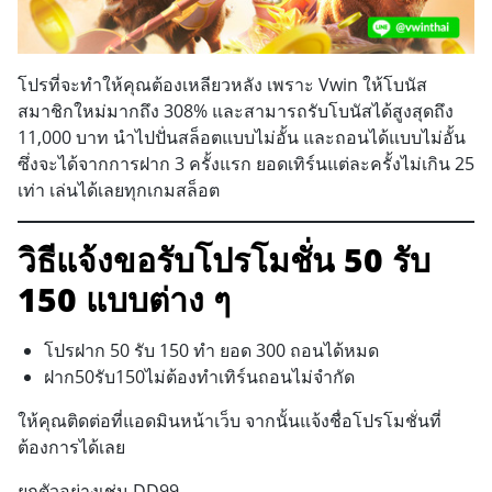
โปรที่จะทำให้คุณต้องเหลียวหลัง เพราะ Vwin ให้โบนัส
สมาชิกใหม่มากถึง 308% และสามารถรับโบนัสได้สูงสุดถึง
11,000 บาท นำไปปั่นสล็อตแบบไม่อั้น และถอนได้แบบไม่อั้น
ซึ่งจะได้จากการฝาก 3 ครั้งแรก ยอดเทิร์นแต่ละครั้งไม่เกิน 25
เท่า เล่นได้เลยทุกเกมสล็อต
วิธีแจ้งขอรับโปรโมชั่น 50 รับ
150 แบบต่าง ๆ
โปรฝาก 50 รับ 150 ทํา ยอด 300 ถอนได้หมด
ฝาก50รับ150ไม่ต้องทําเทิร์นถอนไม่จํากัด
ให้คุณติดต่อที่แอดมินหน้าเว็บ จากนั้นแจ้งชื่อโปรโมชั่นที่
ต้องการได้เลย
ยกตัวอย่างเช่น DD99