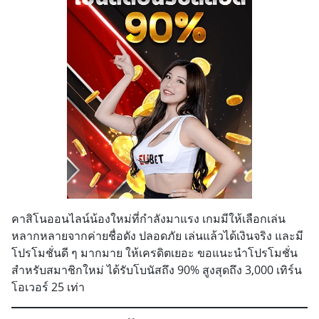
คาสิโนออนไลน์น้องใหม่ที่กำลังมาแรง เกมมีให้เลือกเล่น
หลากหลายจากค่ายชื่อดัง ปลอดภัย เล่นแล้วได้เงินจริง และมี
โปรโมชั่นดี ๆ มากมาย ให้เครดิตเยอะ ขอแนะนำโปรโมชั่น
สำหรับสมาชิกใหม่ ได้รับโบนัสถึง 90% สูงสุดถึง 3,000 เทิร์น
โอเวอร์ 25 เท่า