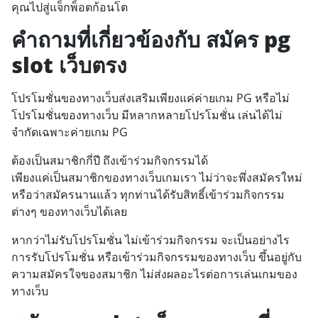
คุณไปสู่แจ็กพ็อตก้อนโต
คำถามที่เกี่ยวข้องกับ สมัคร pg
slot
เว็บตรง
โปรโมชั่นของทางเว็บส่งเสริมเพียงแค่ค่ายเกม PG หรือไม่
โปรโมชั่นของทางเว็บ มีหลากหลายโปรโมชั่น เล่นได้ไม่
จำกัดเฉพาะค่ายเกม PG
ต้องเป็นสมาชิกกี่ปี ถึงเข้าร่วมกิจกรรมได้
เพียงแค่เป็นสมาชิกของทางเว็บเกมเรา ไม่ว่าจะพึ่งสมัครใหม่
หรือว่าสมัครนานแล้ว ทุกท่านได้รับสิทธิ์เข้าร่วมกิจกรรม
ต่างๆ ของทางเว็บได้เลย
หากว่าไม่รับโปรโมชั่น ไม่เข้าร่วมกิจกรรม จะเป็นอย่างไร
การรับโปรโมชั่น หรือเข้าร่วมกิจกรรมของทางเว็บ ขึ้นอยู่กับ
ความสมัครใจของสมาชิก ไม่ส่งผลอะไรต่อการเล่นเกมของ
ทางเว็บ