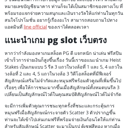
หมายเลขบัญชีธนาคาร ท่านก็จะได้เป็นสมาชิกของทางเว็บ ที่
พร้อมรอแจกจ่ายความสนุกและเงินรางวัลให้แก่ท่านในทุกวัน
สนใจโปรโมชั่น อยากรู้เรื่องอะไร สามารถสอบถามไปทาง
แอดมินที่
line official
ของเราได้ตลอดเวลา
แนะนำเกม pg slot
เว็บตรง
หากว่ากำลังมองหาเกมสล็อต PG ดี แจกหนัก น่าเล่น ฟรีสปิน
เข้าเร็วการจ่ายเงินก็สูงขึ้นเรื่อง วันนี้เราขอแนะนำเกม Heist
Stakes เป็นเกมแบบ 5 รีล 3 แถวในวงล้อที่ 1 และ 5, 4 แถวใน
วงล้อที่ 2 และ 4, 5 แถวในวงล้อ 3 วิดีโอสล็อตที่มีฟีเจอร์
สัญลักษณ์เสริมไม่จำกัดและหมุนฟรีพร้อมตัวคูณที่เพิ่มขึ้นไป
เรื่อยๆ เพื่อให้การชนะมากขึ้นเมื่อสัญลักษณ์ทั้งหมดบนรีล 3
เปลี่ยนเป็นสัญลักษณ์ไวด์ในคุณสมบัติสัญลักษณ์ไวด์ไม่จำกัด
จะมีการเพิ่มตัวคูณการชนะทุกครั้งที่ชนะและกระตุ้นการ
หมุนฟรีเมื่อสัญลักษณ์กระจายตัว Scatter 3 ตัวปรากฏขึ้น
ท่านจะได้เข้าไปเล่นเกมฟรีที่พร้อมจ่ายเงินก้อนโตให้แก่ท่าน
สำหรับสัญลักษณ์ Scatter จะมาเป็นรูป ตู้เซฟสีทอง หากเมื่อ