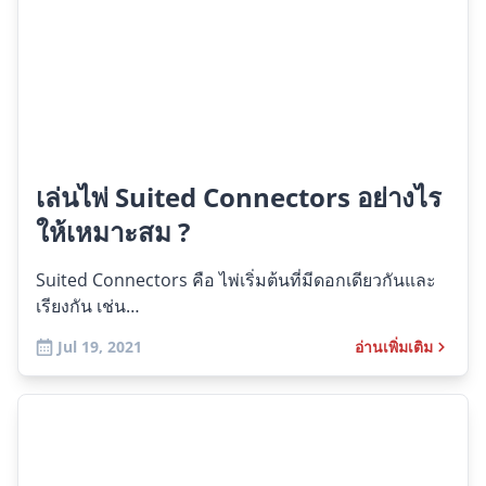
เล่นไพ่ Suited Connectors อย่างไร
ให้เหมาะสม ?
Suited Connectors คือ ไพ่เริ่มต้นที่มีดอกเดียวกันและ
เรียงกัน เช่น…
Jul 19, 2021
อ่านเพิ่มเติม