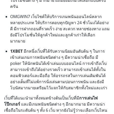
โปรโมชั่นต่าง ๆ มากมาย แถมยังมีเกมให้เลือกแบบครบ
ครัน
OMGWIN7 เว็บไซต์ให้บริการเกมพนันออนไลน์หลาก
หลายประเภท ให้บริการตอบทุกปัญหา 24 ชั่วโมงได้อย่าง
ดี มีการฝากถอนที่รวดเร็ว ง่าย สะดวก หลายช่องทาง แถม
ยังมีโปรโมชั่นให้ลูกค้าใหม่และลูกค้าเก่าให้เลือก
มากมาย
1XBET
อีกหนึ่งเว็บที่ได้รับความนิยมอันดับต้น ๆ ในการ
เข้าเล่นเกมการพนันชนิดต่าง ๆ มีความน่าเชื่อถือ มี
poker ให้นักพนันได้เข้าเล่นแบบออนไลน์ การเข้าถึงเว็บ
สามารถเข้าถึงได้อย่างรวดเร็ว สามารถเข้าเล่นได้ทั้งใน
คอมพิวเตอร์และมือถือ ให้อรรถรสในการเล่นเดิมพันได้
อย่างเต็มที่ไม่แพ้การนั่งเล่นตามบ่อนการพนัน และยังมี
โบนัสมากมายเตรียมไว้แจกให้กับสมาชิกทั้งใหม่และเก่า
เว็บที่ได้แนะนำมาทั้งหมดข้างต้นเป็นเว็บที่มี
การเล่นไพ่
โป๊กเกอร์
และมีเกมพนันชนิดต่าง ๆ อีกมากมาย มีความน่า
เชื่อถือในระดับต้น ๆ ทั้ง 6 เว็บ หากยังไม่รู้ว่าจะเลือกเว็บไหน