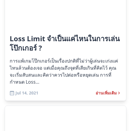
Loss Limit จำเป็นแค่ไหนในการเล่น
โป๊กเกอร์ ?
การแพ้เกมโป๊กเกอร์เป็นเรื่องปกติที่ไม่ว่าผู้เล่นจะเก่งแค่
ไหนล้วนต้องเจอ แต่เมื่อคุณถึงจุดที่เสียเกินที่คิดไว้ คุณ
จะเริ่มสับสนและคิดว่าควรไปต่อหรือหยุดเล่น การที่
กำหนด Loss…
Jul 14, 2021
อ่านเพิ่มเติม