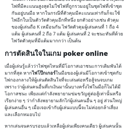
ไพ่ที่มีคะแนนสูงสุดไม่ใช่ไพ่ที่ถูกรวมอยู่ในชุดไพ่ที่เข้าชุด
กันอยู่บนมือ หากในกรณีที่ตัวคุมมีคะแนนเท่ากันก็จะใช้
ไพ่อีกใบเป็นตัววัดตัวคุมอีกทีหนึ่ง ยกตัวอย่างเช่น ตัวคุม
ของผู้เล่นถือ K เหมือนกัน ไพ่วัดตัวคุมผู้เล่นคนที่ 1 ถือ 4
แต้ม ผู้เล่นคนที่ 2 ถือ 7 แต้ม ผู้เล่นคนที่ 2 จะชนะทันทีด้วย
ไพ่วัดตัวคุมที่มีแต้มมากกว่า เป็นต้น
การตัดสินใจในเกม poker online
เมื่อผู้เล่นรู้แล้วว่าไพ่ชุดไหนที่มีโอกาสเอาชนะการเดิมพันได้
มากที่สุด หาก
ไพ่โป๊กเกอร์
ในมือของผู้เล่นมีโอกาสเข้าชุดกับ
ไพ่กองกลางให้ผู้เล่นตัดสินใจที่จะเล่นต่อหรือสู้จนจบเกม
เพราะว่าผู้เล่นคนอื่นที่เกเงินมานั้นบางครั้งไพ่ในมือก็ไม่ได้มี
โอกาสชนะ เพียงแต่กำลังพยายามข่มขวัญคู่ต่อสู้เท่านั้นหรือ
เรียกง่าย ๆ ว่ากำลังพยายามลักไก่ผู้เล่นคนอื่น ๆ อยู่ ส่วนใหญ่
ผู้เล่นคนอื่น ๆ เมื่อเจอเข้ากับผู้เล่นแบบนี้จะไม่ค่อยกล้าเสี่ยง
และเลือกหมอบไป
หากเล่นจนครบรอบแล้วเหลือผู้เล่นเพียงคนเดียว ผู้เล่นคนนั้น