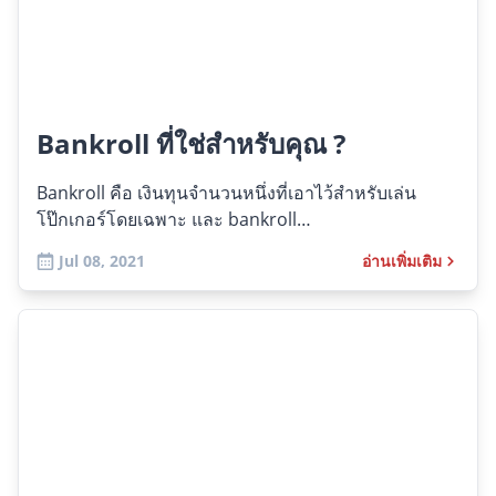
Bankroll ที่ใช่สำหรับคุณ ?
Bankroll คือ เงินทุนจำนวนหนึ่งที่เอาไว้สำหรับเล่น
โป๊กเกอร์โดยเฉพาะ และ bankroll…
Jul 08, 2021
อ่านเพิ่มเติม