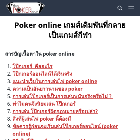
รวมรีวิวเว็บคาสิโนออนไลน์ที่น่าเชื่อถือ
Poker online เกมส์เดิมพันที่กลาย
เป็นเกมส์กีฬา
สารบัญเนื้อหาใน poker online
โป๊กเกอร์ คืออะไร
โป๊กเกอร์ออนไลน์ได้เงินจริง
แนะนำเว็บในการเล่นไพ่ poker online
ความเป็นอันยาวนานของ poker
การเล่นโป๊กเกอร์เป็นการเล่นพนันจริงหรือไม่ ?
ทำไมคนจึงนิยมเล่น โป๊กเกอร์
การเล่น โป๊กเกอร์ผิดกฎหมายหรือเปล่า?
สิ่งที่ผู้เล่นไพ่ poker นี้ต้องมี
ข้อควรรู้ก่อนจะเริ่มเล่นโป๊กเกอร์ออนไลน์ (poker
online)