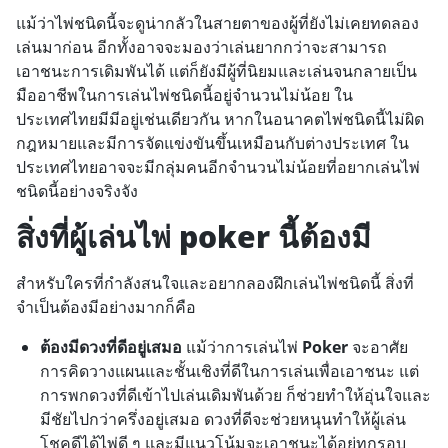
แม้ว่าไพ่ชนิดนี้จะดูน่ากลัวในสายตาของผู้ที่ยังไม่เคยทดลอง
เล่นมาก่อน อีกทั้งอาจจะมองว่าเล่นยากกว่าจะสามารถ
เอาชนะการเดิมพันได้ แต่ก็ยังมีผู้ที่นิยมและเล่นจนกลายเป็น
มืออาชีพในการเล่นไพ่ชนิดนี้อยู่จำนวนไม่น้อย ใน
ประเทศไทยมีมีอยู่เช่นเดียวกัน หากในอนาคตไพ่ชนิดนี้ไม่ผิด
กฎหมายและมีการจัดแข่งขันขึ้นเหมือนกับต่างประเทศ ใน
ประเทศไทยอาจจะมีกลุ่มคนอีกจำนวนไม่น้อยที่อยากเล่นไพ่
ชนิดนี้อย่างจริงจัง
สิ่งที่ผู้เล่นไพ่ poker นี้ต้องมี
สำหรับใครที่กำลังสนใจและอยากลองฝึกเล่นไพ่ชนิดนี้ สิ่งที่
จำเป็นต้องมีอย่างมากก็คือ
ต้องมีดวงที่ดีอยู่เสมอ
แม้ว่าการเล่นไพ่
Poker
จะอาศัย
การคิดวางแผนและชั้นเชิงที่ดีในการเล่นเพื่อเอาชนะ แต่
การพกดวงที่ดีเข้าไปเล่นเดิมพันด้วย ก็ช่วยทำให้อุ่นใจและ
มีชัยไปกว่าครึ่งอยู่เสมอ ดวงที่ดีจะช่วยหนุนทำให้ผู้เล่น
โชคดีได้ไพ่ดี ๆ และมีแนวโน้มจะเอาชนะได้อยู่ทุกรอบ