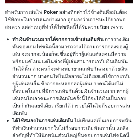
สำหรับการเล่นไพ่
Poker
อย่างที่กล่าวไว้ข้างต้นคือมันต้อง
ใช้ทักษะในการเล่นอย่างมาก ถูกมองว่าเอาชนะได้ยากพอ
สมควร แต่สาเหตุที่ทำให้ไพ่ชนิดนี้ได้รับความนิยม เพราะ
ทำเงินจำนวนมากได้จากการเข้าเล่นเดิมพัน
การวางเดิม
พันของเกมไพ่ชนิดนี้สามารถวางได้ตามการตกลงของผู้
เล่น จะมากจะน้อยก็จะขึ้นอยู่ที่ว่าผู้เล่นแต่ละคนมีความ
พร้อมแค่ไหน แต่ในช่วงที่ผู้เล่นสามารถเกทับเงินเดิมพัน
กันได้นั้น ต่างคนก็จะต่างพยายามเกทับกันลงมาด้วยเงิน
จำนวนมาก บางคนไพ่ในมืออาจะไม่ดีเลยแต่ใช้การเกทับ
ขู่ผู้เล่นคนอื่น ซึ่งอาจจะหลอกล่อผู้เล่นบางคนได้แต่ไม่
ทั้งหมดในเกมที่มีการเกทับกันด้วยเงินจำนวนมาก หากผู้
เล่นคนใดเอาชนะการเดิมพันครั้งนี้ได้จะได้เงินเป็นกอบ
เป็นกำกันเลยทีเดียว เรียกได้ว่ารวยได้ในไม่กี่รอบการเล่น
เดิมพัน
ได้ใช้สมองในการเล่นเดิมพัน
ไม่เพียงแค่เป็นเกมการพนัน
ที่ทำเงินจำนวนมากในไม่กี่รอบการเดิมพันเท่านั้น แต่สิ่ง
สำคัญที่ทำให้นักพนันส่วนใหญ่ชื่นชอบการเล่นไพ่ชนิดนี้