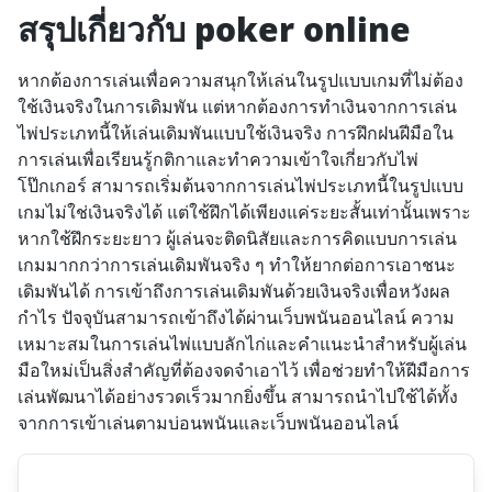
สรุปเกี่ยวกับ poker online
หากต้องการเล่นเพื่อความสนุกให้เล่นในรูปแบบเกมที่ไม่ต้อง
ใช้เงินจริงในการเดิมพัน แต่หากต้องการทำเงินจากการเล่น
ไพ่ประเภทนี้ให้เล่นเดิมพันแบบใช้เงินจริง การฝึกฝนฝีมือใน
การเล่นเพื่อเรียนรู้กติกาและทำความเข้าใจเกี่ยวกับไพ่
โป๊กเกอร์ สามารถเริ่มต้นจากการเล่นไพ่ประเภทนี้ในรูปแบบ
เกมไม่ใช่เงินจริงได้ แต่ใช้ฝึกได้เพียงแค่ระยะสั้นเท่านั้นเพราะ
หากใช้ฝึกระยะยาว ผู้เล่นจะติดนิสัยและการคิดแบบการเล่น
เกมมากกว่าการเล่นเดิมพันจริง ๆ ทำให้ยากต่อการเอาชนะ
เดิมพันได้ การเข้าถึงการเล่นเดิมพันด้วยเงินจริงเพื่อหวังผล
กำไร ปัจจุบันสามารถเข้าถึงได้ผ่านเว็บพนันออนไลน์ ความ
เหมาะสมในการเล่นไพ่แบบลักไก่และคำแนะนำสำหรับผู้เล่น
มือใหม่เป็นสิ่งสำคัญที่ต้องจดจำเอาไว้ เพื่อช่วยทำให้ฝีมือการ
เล่นพัฒนาได้อย่างรวดเร็วมากยิ่งขึ้น สามารถนำไปใช้ได้ทั้ง
จากการเข้าเล่นตามบ่อนพนันและเว็บพนันออนไลน์