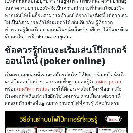
เป็นหลักและขึ้นอยู่กับว่ามันอยู่ที่ไหน ไพ่ชนิดนี้มีความยากอยู่
ในตัวความยากของไพ่จึงเป็นความท้าทายที่น่าสนใจของไพ่
หากเล่นให้เป็นก็จะสามารถทำเงินได้จากไพ่ชนิดนี้แต่หากเล่น
ไม่เป็นก็สามารถทำให้หมดตัวได้เช่นเดียวกัน ผู้ที่อยาก
ทำความรู้จักหรืออยากเล่นไพ่ชนิดนี้จะต้องศึกษาให้ดีและต้อง
มีเวลาในการฝึกฝนตนเองอยู่เสมอ
ข้อควรรู้ก่อนจะเริ่มเล่นโป๊กเกอร์
ออนไลน์ (poker online)
เริ่มแรกเลยก่อนที่เราจะสมัครเว็บไซต์โป๊กเกอร์ออนไลน์หรือ
คาสิโนออนไลน์ เราควรจะมีพื้นฐานและรู้จัก
กติกา poker
พร้อม
เทคนิคการเล่น
ต่างๆให้ดีก่อน คงไม่มีใครที่อยากเสีย
เงินหมดตัวเสียแล้วเสียอีกใช่ไหมครับ ส่วนเนื้อหาต่อจากนี้
ลองยกตัวอย่างพื้นฐานการอ่านค่าไพ่ที่ควรรู้ไว้ละกันครับ