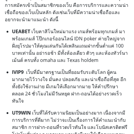
การสมัครเข้าเป็นสมาชิกของเว็บ คือการบริการและความน่า
เชื่อถือของเว็บเป็นหลัก ดังเช่นเว็บที่มีความน่าเชื่อถือและ
อยากจะนำมาแนะนำ ดังนี้
UEABET
เว็บคาสิโนใหม่มาแรง เกมส์พร้อมทุกเกมส์ มา
พร้อมเกมส์ โป๊กเกอร์ออนไลน์ IDN poker ค่ายใหญ่จาก
ฝั่งยุโรปมาให้คุณเล่นกันได้เพลินแถมฝากขั้นต่ำแค่ 100
บาทเท่านั้น อย่ารอช้า มีทั้งห้องเดียว ตัวๆ และห้องทัวร์นา
เม้นต์ ครบทั้ง omaha และ Texas holdem
IVIP9
เว็บที่มีมาตรฐานเป็นที่ยอมรับระดับโลก ผู้คน
มากมายไว้วางใจ มั่นคง ปลอดภัย และน่าเชื่อถือที่สุด อีก
ทั้งยังใช้งานง่าย มีเกมให้เลือกมากมาย ให้คำปรึกษา
ตลอด 24 ชั่วโมงไม่มีวันหยุด ฝาก-ถอนได้อย่างรวดเร็ว
ทันใจ
UT9WIN
เว็บที่ได้รับความนิยมเป็นอย่างมาก เนื่องจากมี
การบริการที่ดีมาก ไม่ว่าจะเป็นเรื่องการให้คำแนะนำกับ
สมาชิก การฝาก-ถอนที่รวดเร็วทันใจ และโบนัสเครดิตฟรี