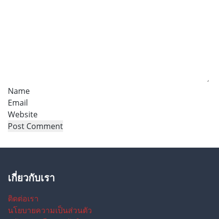
Name
Email
Website
เกี่ยวกับเรา
ติดต่อเรา
นโยบายความเป็นส่วนตัว