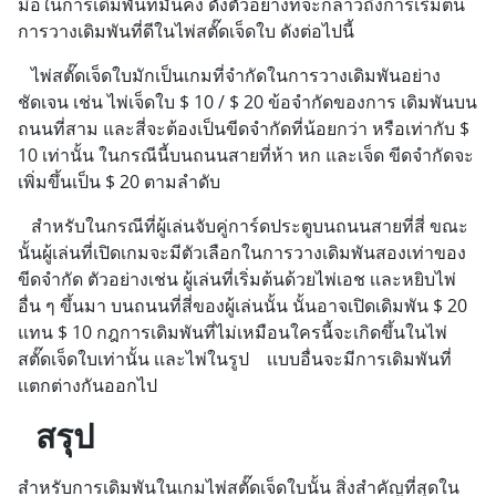
มือในการเดิมพันที่มั่นคง ดังตัวอย่างที่จะกล่าวถึงการเริ่มต้น
การวางเดิมพันที่ดีในไพ่สตั๊ดเจ็ดใบ ดังต่อไปนี้
ไพ่สตั๊ดเจ็ดใบมักเป็นเกมที่จำกัดในการวางเดิมพันอย่าง
ชัดเจน เช่น ไพ่เจ็ดใบ $ 10 / $ 20 ข้อจำกัดของการ เดิมพันบน
ถนนที่สาม และสี่จะต้องเป็นขีดจำกัดที่น้อยกว่า หรือเท่ากับ $
10 เท่านั้น ในกรณีนี้บนถนนสายที่ห้า หก และเจ็ด ขีดจำกัดจะ
เพิ่มขึ้นเป็น $ 20 ตามลำดับ
สำหรับในกรณีที่ผู้เล่นจับคู่การ์ดประตูบนถนนสายที่สี่ ขณะ
นั้นผู้เล่นที่เปิดเกมจะมีตัวเลือกในการวางเดิมพันสองเท่าของ
ขีดจำกัด ตัวอย่างเช่น ผู้เล่นที่เริ่มต้นด้วยไพ่เอช เเละหยิบไพ่
อื่น ๆ ขึ้นมา บนถนนที่สี่ของผู้เล่นนั้น นั้นอาจเปิดเดิมพัน $ 20
แทน $ 10 กฎการเดิมพันที่ไม่เหมือนใครนี้จะเกิดขึ้นในไพ่
สตั๊ดเจ็ดใบเท่านั้น เเละไพ่ในรูป เเบบอื่นจะมีการเดิมพันที่
เเตกต่างกันออกไป
สรุป
สำหรับการเดิมพันในเกมไพ่สตั๊ดเจ็ดใบนั้น สิ่งสำคัญที่สุดใน