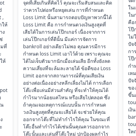
จัด
ot
จุดที่เสียเกินที่คิดไว้ คุณจะเริ่มสับสนและคิด
ในแ
d
ว่าควรไปต่อหรือหยุดเล่น การที่กำหนด
ในก
 ,
Loss Limit นั้นสามารถตอบปัญหาพวกนี้ได้
คือ
ำให้
Loss Limit คือ การกำหนดวงเงินสูงสุดที่
โป๊ก
่าง
เสียได้ในการเล่นโป๊กเกอร์ เนื่องจากการ
ไม่
ช่
เล่นโป๊กเกอร์ที่ดีนั้น มีแค่การจัดการ
ปัจ
มที่
bankroll อย่างเดียวไม่พอ คุณควรมีการ
การ
ะ
กำหนด loss Limit เอาไว้ด้วย เพราะคุณจะ
โป๊
ให้
ได้ไม่เจ็บตัวมากนักเมื่อเล่นเสีย อีกทั้งยังลด
กำห
ความเสี่ยงที่จะล้มละลายได้ ข้อดีของ Loss
เหม
Limit ออกจากสถานการณ์ที่คุณเสียเงิน
ปัจ
อย่างต่อเนื่องอย่างหลีกเลี่ยงไม่ได้ การเลือก
ของ
 pot
โต๊ะเพื่อเล่นมีส่วนสำคัญ ที่จะทำให้คุณได้
ขึ้
บ
กำไรมากน้อยแค่ไหน หรือเสียไปตลอด ซึ่ง
tou
ุณ
ถ้าคุณเจอเหตุการณ์แบบนั้น การกำหนด
เงิ
วงเงินสูงสุดที่คุณจะเสียได้ จะช่วยให้คุณ
ban
ูง
ออกจากโต๊ะที่ไม่ทำกำไรให้คุณ ในขณะที่
tou
ยะ
โต๊ะอื่นทำกำไรได้เช่นนั้นคุณควรออกจาก
ใหญ
โต๊ะนั้นและเล่นที่โต๊ะใหม่ ปกป้องผลกำไร