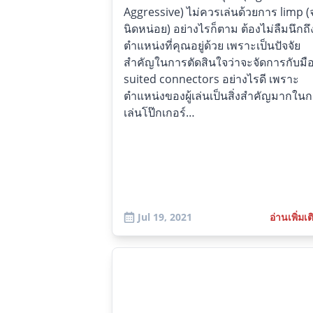
Aggressive) ไม่ควรเล่นด้วยการ limp (
นิดหน่อย) อย่างไรก็ตาม ต้องไม่ลืมนึกถึ
ตำแหน่งที่คุณอยู่ด้วย เพราะเป็นปัจจัย
สำคัญในการตัดสินใจว่าจะจัดการกับมื
suited connectors อย่างไรดี เพราะ
ตำแหน่งของผู้เล่นเป็นสิ่งสำคัญมากใน
เล่นโป๊กเกอร์…
Jul 19, 2021
อ่านเพิ่มเต