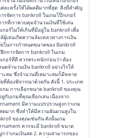
การจำนวนเงินที่เรานำไปเล่นโป๊กเกอร์
ต่ละครั้งให้ได้ผลดีมากที่สุด สิ่งที่สำคัญ
ารจัดการ bankroll ในเกมโป๊กเกอร์
การที่เราควบคุมจำนวนเงินที่ใช้เล่น
เกอร์ไม่ให้เกินที่มีอยู่ใน bankroll เพื่อ
ให้ผู้เล่นเกิดความล้มเหลวทางการเงิน
จัยในการกำหนดขนาดของ Bankroll
ฝึกการจัดการ bankroll ในเกม
กเกอร์ที่ดี ควรตระหนักก่อนว่า ต้อง
นดจำนวนเงิน bankroll อย่างไรให้
าะสม ซึ่งจำนวนที่เหมาะสมก็มีหลาย
จัยที่ต้องพิจารณาด้วยกัน ดังนี้ 1. ประเภท
เกม การเลือกขนาด bankroll ของคุณ
นอยู่กับเกมที่คุณเลือกเล่น เนื่องจาก
rnament มีความแปรปรวนสูงกว่าเกม
นสดมาก ซึ่งทำให้มีความผันผวนสูงใน
kroll ของคุณเช่นกัน ดังนั้นเกม
rnament ควรจะมี bankroll ขนาด
่กว่าเกมเงินสด 2. ความสามารถของ