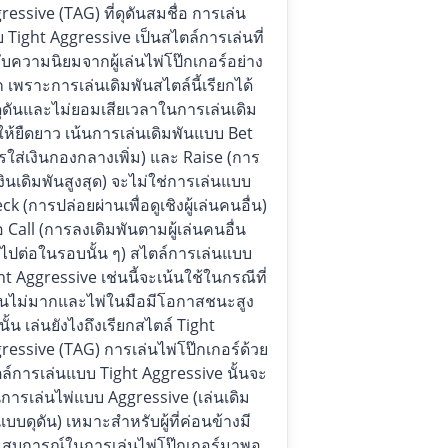
ressive (TAG) ที่ดุดันสมชื่อ การเล่น
 Tight Aggressive เป็นสไตล์การเล่นที่
รับความนิยมจากผู้เล่นไพ่โป๊กเกอร์อย่าง
 เพราะการเล่นเดิมพันสไตล์นี้เรียกได้
ดุดันและไม่ยอมเสียเวลาในการเล่นเดิม
ให้ยืดยาว เน้นการเล่นเดิมพันแบบ Bet
รใส่เงินกองกลางเพิ่ม) และ Raise (การ
งินเดิมพันสูงสุด) จะไม่ใช่การเล่นแบบ
ck (การปล่อยผ่านเพื่อดูเชิงผู้เล่นคนอื่น)
อ Call (การลงเดิมพันตามผู้เล่นคนอื่น
่อไปต่อในรอบนั้น ๆ) สไตล์การเล่นแบบ
ht Aggressive เช่นนี้จะเน้นใช้ในกรณีที่
เล่นไม่มากและไพ่ในมือมีโอกาสชนะสูง
านั้น เล่นยังไงถึงเรียกสไตล์ Tight
ressive (TAG) การเล่นไพ่โป๊กเกอร์ด้วย
ล์การเล่นแบบ Tight Aggressive นั้นจะ
นการเล่นไพ่แบบ Aggressive (เล่นเดิม
แบบดุดัน) เหมาะสำหรับผู้ที่ค่อนข้างมี
สบการณ์ในการเล่นไพ่โป๊กเกอร์มาพอ