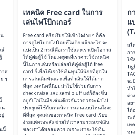
เทคนิค Free card ในการ
กา
เล่นไพ่โป๊กเกอร์
แบ
(T
ใน
Free card หรือเรียกให้เข้าใจง่าย ๆ ก็คือ
การดูไพ่ใบต่อไปโดยที่ไม่ต้องเสียอะไร จะ
สไต
รณ์
แบ่งเป็น 2 กรณีคือเราใช้และเราเปิดโอกาส
การ
ู้
ให้คู่ต่อสู้ใช้ โดยเหตุผลที่เราควรใช้เทคนิค
ใช้
นี้ในการเล่นหรือปล่อยให้คู่ต่อสู้ได้ free
Tig
อกาส
card ก็เพื่อให้เราใช้เงินทุนให้น้อยที่สุดใน
TAG
าย ๆ
การเล่นเดิมพันและเพื่อทำเงินให้ได้มาก
จะม
ที่สุด เทคนิคนี้นิยมนำไปใช้ร่วมกับการ
ทำใ
check raise และ semi bluff แต่ก็ต้องขึ้น
ต่า
้
อยู่กับไพ่ในมือเช่นเดียวกันว่าควรจะนำไป
อยา
ล่น
ประยุกต์ใช้กับเทคนิคการเล่นแบบไหนถึงจะ
ได้
ยู่
ดีที่สุด จุดเด่นของเทคนิค Free card เรียบ
ระด
ง่ายแต่ทรงพลัง ช่วยให้เราสามารถเซฟเงิน
เทค
นี้
ของเราได้พอสมควร เพราะเราจะใช้เงิน
ชนะ