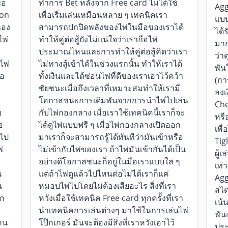
พอ
ทำการ Bet หลังจาก Free card ไม่ได้ใช้
Agg
ion
เพื่อเริ่มเล่นเหมือนหลาย ๆ เทคนิคเรา
แบบ
กอง
สามารถปกปิดพลังของไพ่ในมือของเราได้
ได้
ไพ่
ทำให้คู่ต่อสู้ยังไม่แน่ใจว่าเราถือไพ่
มาก
ประมาณไหนและการทำให้คู่ต่อสู้คิดว่าเรา
ว่า
ไพ่
ไม่ทางสู้เข้าได้ในช่วงแรกนั้น ทำให้เราได้
พัน
ือ
ทั้งเงินและได้ซ่อนไพ่ที่ดีของเราเอาไว้คว้า
(กา
ชัยชนะเมื่อถึงเวลาที่เหมาะสมทำให้เรามี
ลงเ
โอกาสชนะการเดิมพันจากการนำไพ่ไปเล่น
Che
บ
กับไพ่กองกลาง เมื่อเราใช้เทคนิคนี้เราก็จะ
หรื
อ
ได้ดูไพ่แบบฟรี ๆ เมื่อไพ่กองกลางเปิดออก
เพื
ไป
มาเราก็จะสามารถรู้ได้ทันทีว่ามันเข้าหรือ
Tig
่
ไม่เข้ากับไพ่ของเรา ถ้าไพ่มันเข้ากันได้เป็น
ผู้
อย่างดีโอกาสชนะก็อยู่ในมือเราแบบใส ๆ
เท่
น
แต่ถ้าไพ่ดูแล้วไปไหนต่อไม่ได้เราก็แค่
Agg
น
หมอบไพ่ไปโดยไม่ต้องเสียอะไร สิ่งที่เรา
สไต
ัก
หวังเมื่อใช้เทคนิค Free card ทุกครั้งที่เรา
เน้
นำเทคนิคการเล่นต่างๆ มาใช้ในการเล่นไพ่
พัน
คน
โป๊กเกอร์ มันจะต้องมีสิ่งที่เราหวังเอาไว้
ประ