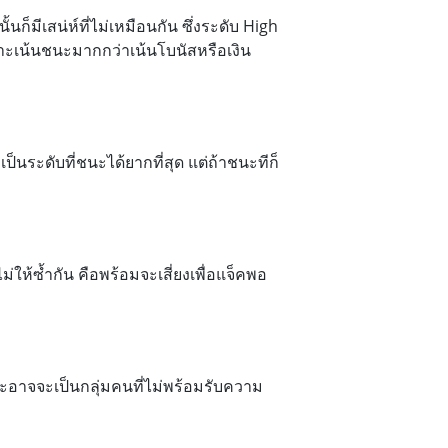
นก็มีเสน่ห์ที่ไม่เหมือนกัน ซึ่งระดับ High
ราะเน้นชนะมากกว่าเน้นโบนัสหรือเงิน
าเป็นระดับที่ชนะได้ยากที่สุด แต่ถ้าชนะทีก็
่ให้ซ้ำกัน คือพร้อมจะเสี่ยงเพื่อแจ็คพอ
และอาจจะเป็นกลุ่มคนที่ไม่พร้อมรับความ