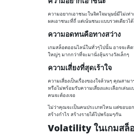
ความอยากเอาชนะ
ความอยากเอาชนะในจิตใจมนุษย์มีไม่เท่า
ผลเอาชนะที่ถี่ แต่เน้นชนะแบบรวดเดียวได
ความอดทนคือทางสว่าง
เกมสล็อตออนไลน์ในทั่วๆไปนั้น อาจจะคิดว
ใหญ่ๆ มากกว่าที่จะมานั่งลุ้นรางวัลเล็กๆ
ความเสี่ยงที่สุดเร้าใจ
ความเสี่ยงเป็นเรื่องของใจล้วนๆ คุณสาม
หรือไม่พร้อมรับความเสี่ยงและเลือกเล่นแบบไ
คนจะต้องเจอ
ไม่ว่าคุณจะเป็นคนประเภทไหน แต่ขอบอกให
สร้างกำไร สร้างรายได้ไปพร้อมๆกัน
Volatility ในเกมสล็อต