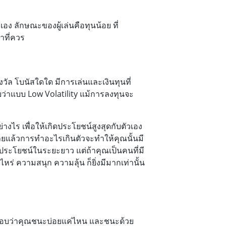
เอง ลักษณะของผู้เล่นคือทุนน้อย ที่
าที่ควร
รางวัล โบนัสใดใด มีการเล่นและเงินทุนที่
เลยว่าแบบ Low Volatility แม้การลงทุนจะ
่างไร เพื่อให้เกิดประโยชน์สูงสุดกับตัวเอง
ายแล้วการทำอะไรเกินตัวจะทำให้คุณนั้นมี
อประโยชน์ในระยะยาว แต่ถ้าคุณเป็นคนที่มี
ร่ ความสนุก ความลุ้น ก็ยิ่งมีมากเท่านั้น
รวจสอบว่าคุณชนะบ่อยแค่ไหน และชนะด้วย