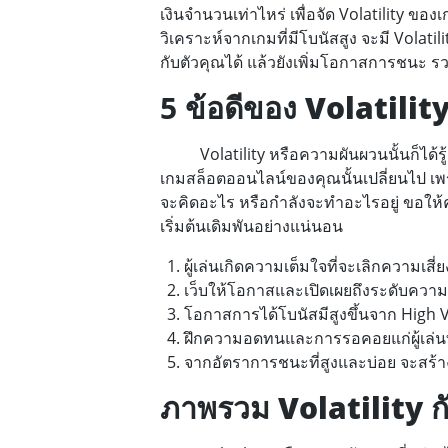
เงินจำนวนเท่าไหร่ เพื่อจัด Volatility ขอ
วิเคราะห์จากเกมที่มีโบนัสสูง จะมี Volat
กับตัวคุณได้ แล้วยังเพิ่มโอกาสการชนะ รวม
5
ข้อดีของ Volatility ท
Volatility หรือความผันผวนนั้นก็ไ
เกมสล็อตออนไลน์ของคุณนั้นเปลี่ยนไป เพ
จะคิดอะไร หรือกำลังจะทำอะไรอยู่ ขอให้ค
เริ่มต้นเดิมพันอย่างแน่นอน
ผู้เล่นเกิดความเต็มใจที่จะเลิกความเ
เว็บให้โอกาสและเปิดเผยถึงระดับความผ
โอกาสการได้โบนัสมีสูงขึ้นจาก High Vo
ฝึกความอดทนและการรอคอยแก่ผู้เล่น
จากอัตราการชนะที่สูงและบ่อย จะสร้า
ภาพรวม Volatility กับ ผ