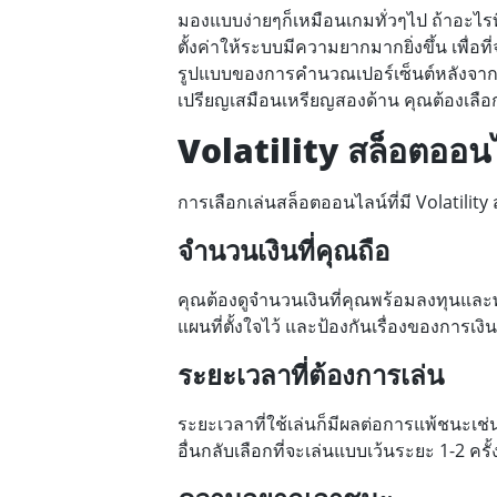
มองแบบง่ายๆก็เหมือนเกมทั่วๆไป ถ้าอะไรที่
ตั้งค่าให้ระบบมีความยากมากยิ่งขึ้น เพื่อ
รูปแบบของการคำนวณเปอร์เซ็นต์หลังจากยอ
เปรียญเสมือนเหรียญสองด้าน คุณต้องเลือก
Volatility สล็อตออ
การเลือกเล่นสล็อตออนไลน์ที่มี Volatility 
จำนวนเงินที่คุณถือ
คุณต้องดูจำนวนเงินที่คุณพร้อมลงทุนและพร
แผนที่ตั้งใจไว้ และป้องกันเรื่องของการเงิน
ระยะเวลาที่ต้องการเล่น
ระยะเวลาที่ใช้เล่นก็มีผลต่อการแพ้ชนะเช่
อื่นกลับเลือกที่จะเล่นแบบเว้นระยะ 1-2 คร