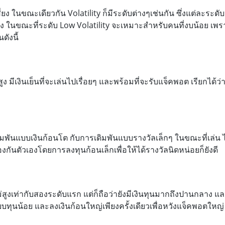
ง ในขณะเดียวกัน Volatility ก็มีระดับต่างๆเช่นกัน ซึ่งแต่ละระดับนั้
นสูง ในขณะที่ระดับ Low Volatility จะเหมาะสำหรับคนที่งบน้อย เพ
ดังนี้
สูง มีเงินเย็นที่จะเล่นไปเรื่อยๆ และพร้อมที่จะรับแจ็คพอต เรียกได้ว่
ิมพันแบบเงินก้อนโต กับการเดิมพันแบบรางวัลเล็กๆ ในขณะที่เล่น ไม
กันตัวเองโดยการลงทุนก้อนเล็กเพื่อให้ได้รางวัลนิดหน่อยก็ยังดี
ม่สูงเท่ากับสองระดับแรก แต่ก็ถือว่ายังมีเงินทุนมากถึงปานกลาง 
แบบทุนน้อย และลงเงินก้อนใหญ่เพียงครั้งเดียวเพื่อหวังแจ็คพอตใหญ่