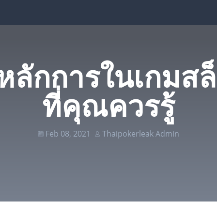
่น่าเชื่อถือ
คาสิโนออนไลน์รีวิว
y หลักการในเกมสล
ที่คุณควรรู้
Feb 08, 2021
Thaipokerleak Admin